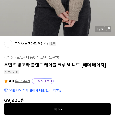
1
/
6
무신사 스탠다드 우먼
단독
상의
니트/스웨터
(
무신사 스탠다드 우먼
)
우먼즈 앙고라 블렌드 케이블 크루 넥 니트 [헤더 베이지]
무신사단독
4.8
후기 144개
AI 요약 보기
오늘 22시까지 결제 시 내일(월) 도착보장
69,900원
구매하기