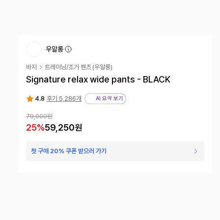
우알롱
바지
트레이닝/조거 팬츠
(
우알롱
)
Signature relax wide pants - BLACK
4.8
후기 5,286개
AI 요약 보기
79,000
원
25
%
59,250
원
첫 구매 20% 쿠폰 받으러 가기