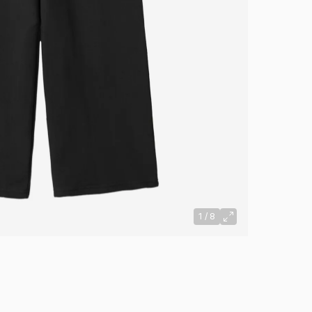
1
/
8