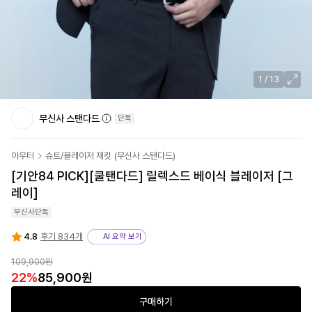
1
/
13
무신사 스탠다드
단독
아우터
슈트/블레이저 재킷
(
무신사 스탠다드
)
[기안84 PICK]
[쿨탠다드] 릴렉스드 베이식 블레이저 [그
레이]
무신사단독
4.8
후기 834개
AI 요약 보기
109,900
원
22
%
85,900
원
구매하기