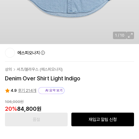
1
/
10
에스피오나지
상의
셔츠/블라우스
(
에스피오나지
)
Denim Over Shirt Light Indigo
4.9
후기 214개
AI 요약 보기
106,000
원
20
%
84,800
원
품절
재입고 알림 신청