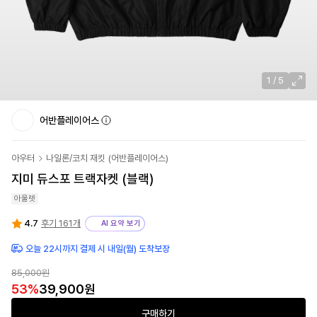
1
/
5
어반플레이어스
아우터
나일론/코치 재킷
(
어반플레이어스
)
지미 듀스포 트랙자켓 (블랙)
아울렛
4.7
후기 161개
AI 요약 보기
오늘 22시까지 결제 시 내일(월) 도착보장
85,000원
53
%
39,900원
구매하기