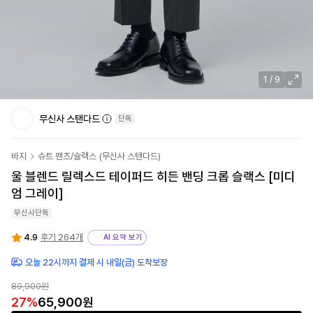
1
/
9
무신사 스탠다드
단독
바지
슈트 팬츠/슬랙스
(
무신사 스탠다드
)
울 블렌드 릴렉스드 테이퍼드 히든 밴딩 크롭 슬랙스 [미디
엄 그레이]
무신사단독
4.9
후기 264개
AI 요약 보기
오늘 22시까지 결제 시 내일(금) 도착보장
89,900
원
27
%
65,900
원