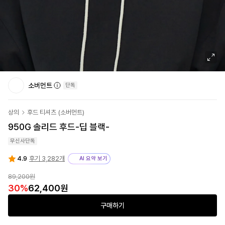
소버먼트
단독
상의
후드 티셔츠
(
소버먼트
)
950G 솔리드 후드-딥 블랙-
무신사단독
4.9
후기 3,282개
AI 요약 보기
89,200원
30
%
62,400원
구매하기