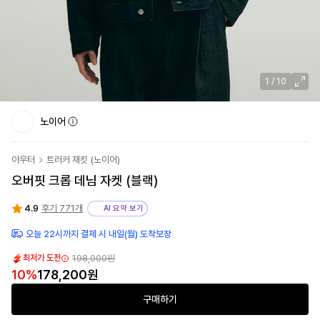
1
/
10
노이어
아우터
트러커 재킷
(
노이어
)
오버핏 크롭 데님 자켓 (블랙)
4.9
후기 771개
AI 요약 보기
오늘 22시까지 결제 시 내일(월) 도착보장
198,000원
최저가 도전
10
%
178,200원
구매하기