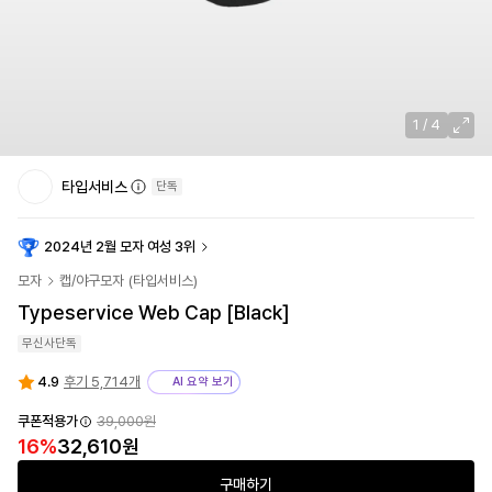
1
/
4
타입서비스
단독
2024년 2월 모자 여성 3위
모자
캡/야구모자
(
타입서비스
)
Typeservice Web Cap [Black]
무신사단독
4.9
후기 5,714개
AI 요약 보기
쿠폰적용가
39,000
원
16
%
32,610
원
구매하기