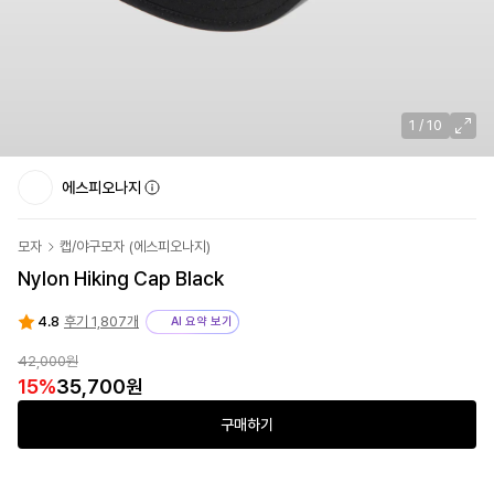
1
/
10
에스피오나지
모자
캡/야구모자
(
에스피오나지
)
Nylon Hiking Cap Black
4.8
후기 1,807개
AI 요약 보기
42,000
원
15
%
35,700
원
구매하기