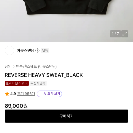
1
/
7
아웃스탠딩
단독
상의
맨투맨/스웨트
(
아웃스탠딩
)
REVERSE HEAVY SWEAT_BLACK
클리어런스 위크
무신사단독
4.9
후기 956개
AI 요약 보기
89,000원
구매하기