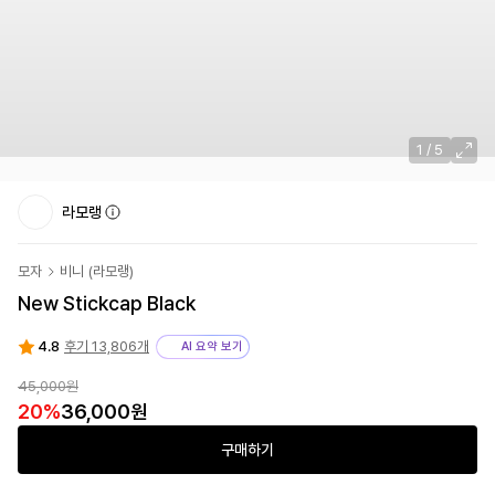
1
/
5
라모랭
모자
비니
(
라모랭
)
New Stickcap Black
4.8
후기 13,806개
AI 요약 보기
45,000원
20
%
36,000원
구매하기