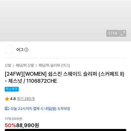
1
/
14
어그
신발
패딩/퍼 신발
패딩/퍼 슬리퍼
(
어그
)
[24FW]
[WOMEN] 쉽스킨 스웨이드 슬리퍼 (스커페트 II)
- 체스넛 / 1106872CHE
킥스위크
4.8
후기 285개
오늘 22시까지 결제 시 내일(월) 도착보장
178,000원
50
%
88,990원