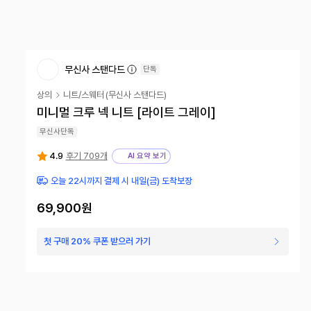
무신사 스탠다드
단독
상의
니트/스웨터
(
무신사 스탠다드
)
미니멀 크루 넥 니트 [라이트 그레이]
무신사단독
4.9
후기 709개
AI 요약 보기
오늘 22시까지 결제 시 내일(금) 도착보장
69,900
원
첫 구매 20% 쿠폰 받으러 가기