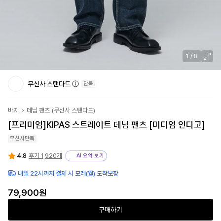
1
/
8
무신사 스탠다드
단독
바지
데님 팬츠
(
무신사 스탠다드
)
[프리미엄]
KIPAS 스트레이트 데님 팬츠 [미디엄 인디고]
무신사단독
4.8
후기 1,920개
AI 요약 보기
내일 22시까지 결제 시 모레(월) 도착보장
79,900원
구매하기