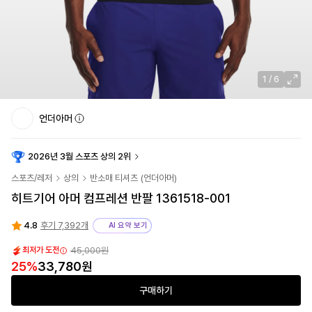
1
/
6
언더아머
2026년 3월 스포츠 상의 2위
스포츠/레저
상의
반소매 티셔츠
(
언더아머
)
히트기어 아머 컴프레션 반팔 1361518-001
4.8
후기 7,392개
AI 요약 보기
45,000원
최저가 도전
25
%
33,780원
구매하기