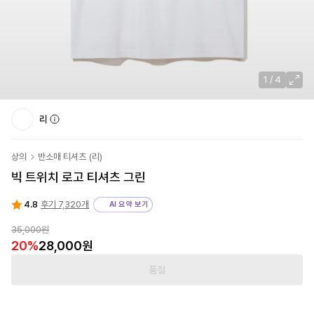
1
/
4
리
상의
반소매 티셔츠
(
리
)
빅 트위치 로고 티셔츠 그린
4.8
후기 7,320개
AI 요약 보기
35,000
원
20
%
28,000
원
품절