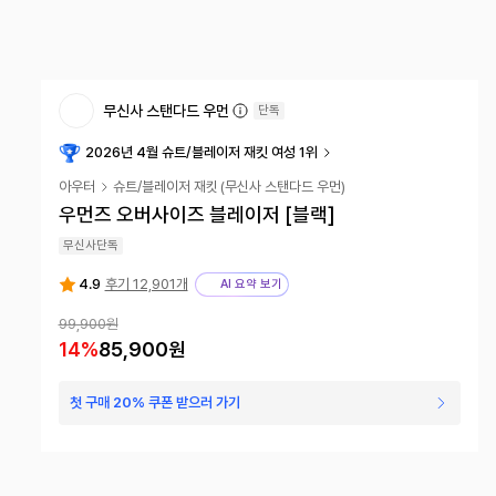
무신사 스탠다드 우먼
단독
2026년 4월 슈트/블레이저 재킷 여성 1위
아우터
슈트/블레이저 재킷
(
무신사 스탠다드 우먼
)
우먼즈 오버사이즈 블레이저 [블랙]
무신사단독
4.9
후기 12,901개
AI 요약 보기
99,900원
14
%
85,900원
첫 구매 20% 쿠폰 받으러 가기