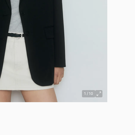
1
/
10