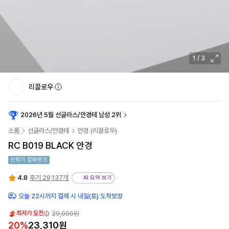
1
/
3
리끌로우
2026년 5월 선글라스/안경테 남성 2위
소품
선글라스/안경테
안경
(
리끌로우
)
RC B019 BLACK 안경
신학기 잡화위크
4.8
후기 29,137개
AI 요약 보기
오늘 22시까지 결제 시 내일(토) 도착보장
29,000원
최저가 도전
20
%
23,310원