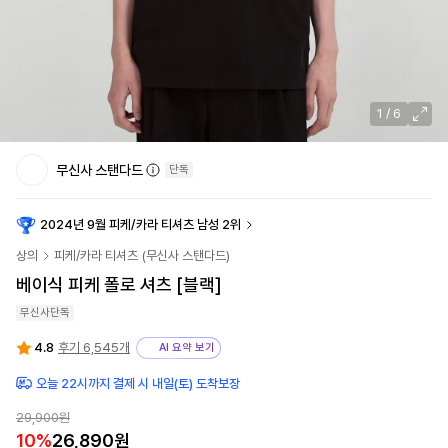
1
/
6
무신사 스탠다드
단독
2024년 9월 피케/카라 티셔츠 남성 2위
상의
피케/카라 티셔츠
(
무신사 스탠다드
)
베이식 피케 폴로 셔츠 [블랙]
무신사단독
4.8
후기 6,545개
AI 요약 보기
오늘 22시까지 결제 시 내일(토) 도착보장
29,900
원
10
%
26,890
원