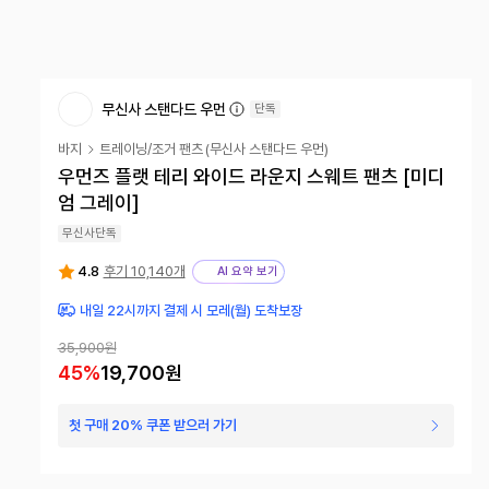
무신사 스탠다드 우먼
단독
바지
트레이닝/조거 팬츠
(
무신사 스탠다드 우먼
)
우먼즈 플랫 테리 와이드 라운지 스웨트 팬츠 [미디
엄 그레이]
무신사단독
4.8
후기 10,140개
AI 요약 보기
내일 22시까지 결제 시 모레(월) 도착보장
35,900원
45
%
19,700원
첫 구매 20% 쿠폰 받으러 가기