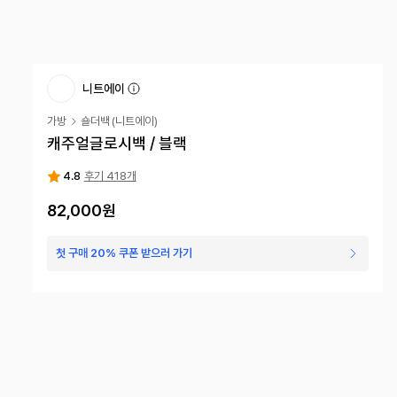
니트에이
가방
숄더백
(
니트에이
)
캐주얼글로시백 / 블랙
4.8
후기 418개
82,000원
첫 구매 20% 쿠폰 받으러 가기