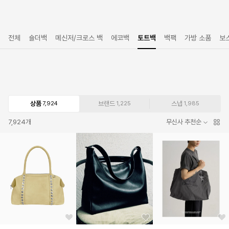
전체
숄더백
메신저/크로스 백
에코백
토트백
백팩
가방 소품
보
상품
브랜드
스냅
7,924
1,225
1,985
7,924
개
무신사 추천순