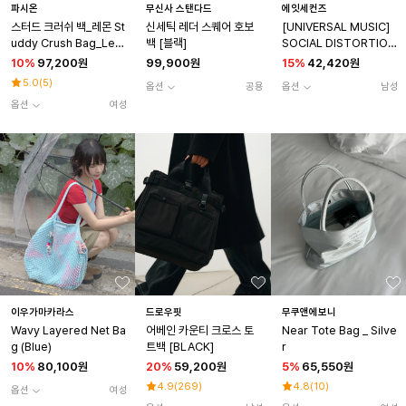
파시온
무신사 스탠다드
에잇세컨즈
스터드 크러쉬 백_레몬 St
신세틱 레더 스퀘어 호보
[UNIVERSAL MUSIC]
uddy Crush Bag_Lem
백 [블랙]
SOCIAL DISTORTION
on
코튼 빅 토트백 애쉬
10
%
97,200원
99,900원
15
%
42,420원
5.0
(
5
)
옵션
공용
옵션
남성
옵션
여성
이우가마카라스
드로우핏
무쿠앤에보니
Wavy Layered Net Ba
어베인 카운티 크로스 토
Near Tote Bag _ Silve
g (Blue)
트백 [BLACK]
r
10
%
80,100원
20
%
59,200원
5
%
65,550원
4.9
(
269
)
4.8
(
10
)
옵션
여성