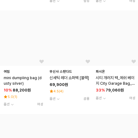
옵션
남성
옵션
여성
여밈
무신사 스탠다드
파시온
mini dumpling bag (d
신세틱 레더 쇼퍼백 [블랙]
시티 개러지 백_에쉬 베이
usty silver)
지 City Garage Bag_A
69,900원
sh Beige
10
%
88,200원
33
%
79,060원
4.5
(
4
)
5.0
(
1
)
옵션
여성
옵션
공용
옵션
여성