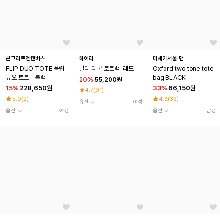
콘크리트앤캔버스
히어리
미세키서울 맨
FLIP DUO TOTE 플립
릴리 리본 토트백_레드
Oxford two tone tote
듀오 토트 - 블랙
bag BLACK
20
%
55,200원
15
%
228,650원
33
%
66,150원
4.7
(
91
)
5.0
(
2
)
4.8
(
33
)
옵션
여성
옵션
여성
옵션
남성