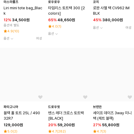
마스마룰즈
로우로우
코치
Liri mini tote bag_Blac
타임리스 토트백 300 [2
로완 사첼 백 CV962 IM
k
colors]
BLK
12
%
34,500원
65
%
48,650원
45
%
380,000원
옵션비 별도
4.0
(
1
)
옵션
여성
4.9
(
10
)
옵션
옵션
여성
파타고니아
드로우핏
브랜든
블랙 홀 토트 25L / 490
밴스 레더 크로스 토트백
세이프 데이즈 3way 미니
32R7
[BLACK]
백 (제트 블랙)
129,000원
20
%
59,200원
27
%
55,800원
5.0
(
2
)
4.7
(
282
)
4.7
(
3
)