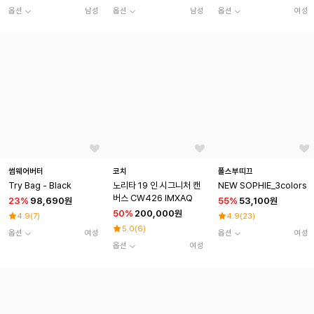
옵션
남성
옵션
남성
옵션
여성
썸웨어버터
코치
폴스부띠끄
Try Bag - Black
노리타 19 인 시그니처 캔
NEW SOPHIE_3colors
버스 CW426 IMXAQ
23
%
98,690원
55
%
53,100원
50
%
200,000원
4.9
(
7
)
4.9
(
23
)
5.0
(
6
)
옵션
여성
옵션
여성
옵션
여성