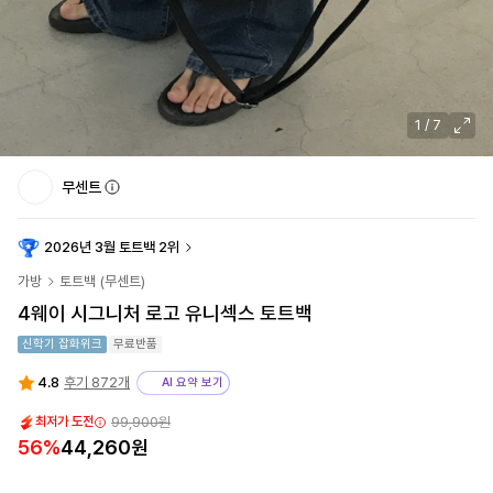
1
/
7
무센트
2026년 3월 토트백 2위
가방
토트백
(
무센트
)
4웨이 시그니처 로고 유니섹스 토트백
신학기 잡화위크
무료반품
4.8
후기 872개
AI 요약 보기
99,900원
최저가 도전
56
%
44,260원