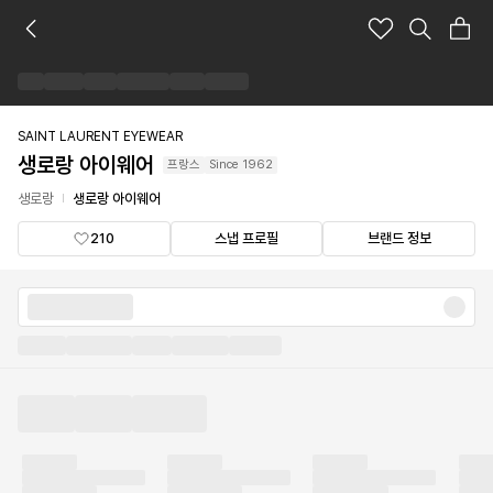
생
로
랑
아
이
웨
SAINT LAURENT EYEWEAR
어
생로랑 아이웨어
프랑스
Since
1962
브
랜
생로랑
생로랑 아이웨어
드
210
스냅 프로필
브랜드 정보
숍