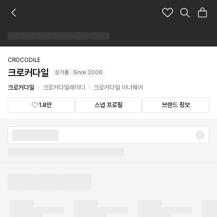
크
로
커
다
일
브
CROCODILE
랜
크로커다일
싱가폴
Since
2006
드
숍
크로커다일
크로커다일레이디
크로커다일 이너웨어
1.8만
스냅 프로필
브랜드 정보