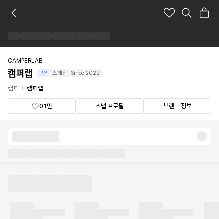
캠
퍼
랩
브
랜
드
CAMPERLAB
숍
캠퍼랩
쿠폰
스페인
Since
2022
캠퍼
캠퍼랩
0.1만
스냅 프로필
브랜드 정보