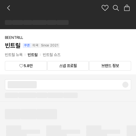
빈
트
릴
브
랜
드
BEENTRILL
숍
빈트릴
쿠폰
미국
Since
2021
빈트릴 뉴욕
빈트릴
빈트릴 슈즈
5.8만
스냅 프로필
브랜드 정보