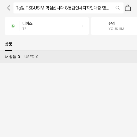
Tg탤 TSBUSIM 막심삽니다 8등급연체자작업대출 탬스뷰선불유심내
티에스
유심
TS
YOUSHIM
상품
새 상품
0
USED
0