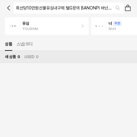
회선당10만원선불유심내구제 탤G문의 BANONPI 바넌피선불유심내
유심
너
쿠폰
YOUSHIM
NUH
상품
스냅/코디
새 상품
0
USED
0