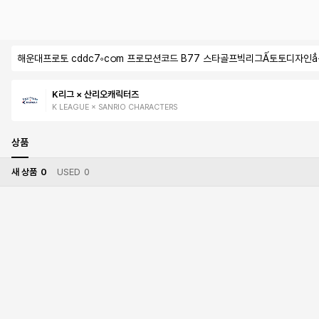
해운대프로토 cddc7༚cഠm 프로모션코드 B77 스타골프빅리그Ấ토토디
K리그 × 산리오캐릭터즈
K LEAGUE × SANRIO CHARACTERS
상품
새 상품
0
USED
0