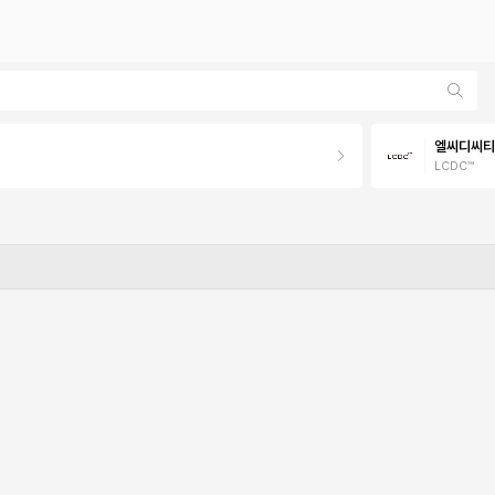
엘씨디씨티
LCDC™