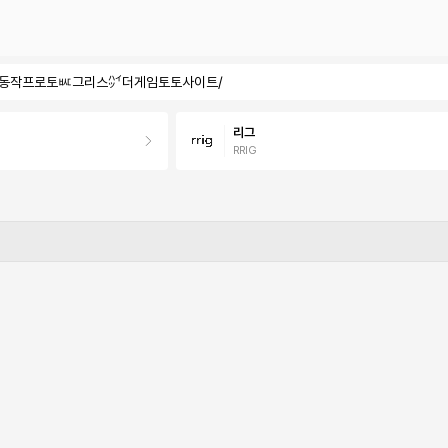
자인ẳ동작프로토ㅵ그리스㌪더게임토토사이트/
리그
RRIG