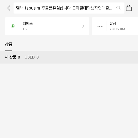
탤래 tsbusim 후불폰유심삽니다 군미필대학생작업대출 탬스뷰 선불
티에스
유심
TS
YOUSHIM
상품
새 상품
0
USED
0