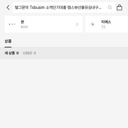
탤그문의 Tsbusim 소액단기대출 탬스뷰선불유심내구제 사천시간편긴
본
티에스
BON
TS
상품
새 상품
0
USED
0