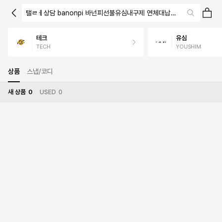
탤ㄹㅔ상담 banonpi 바넌피선불유심내구제 연체대납소액내구제 장
테크
유심
TECH
YOUSHIM
상품
스냅/코디
새 상품
0
USED
0