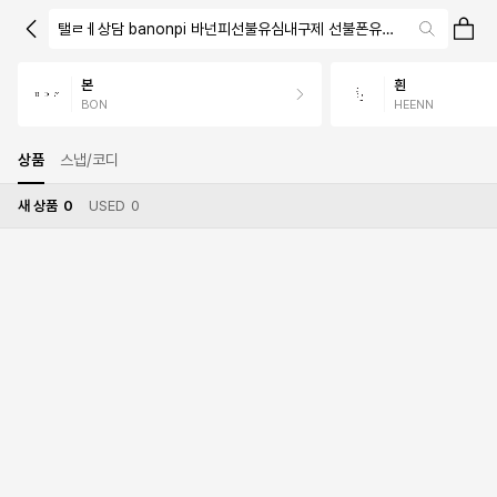
탤ㄹㅔ상담 banonpi 바넌피선불유심내구제 선불폰유심사는곳정보 
본
흰
BON
HEENN
상품
스냅/코디
새 상품
0
USED
0