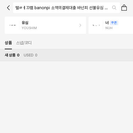
탤ㄹㅔ끄램 banonpi 소액의결제대출 바넌피 선불유심 소액급전 내구
유심
너
쿠폰
YOUSHIM
NUH
상품
스냅/코디
새 상품
0
USED
0