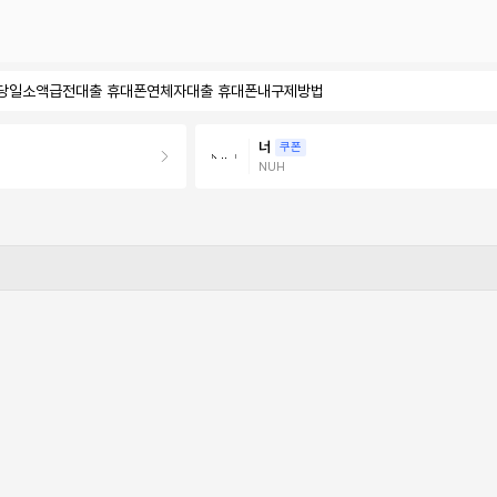
시간당일소액급전대출 휴대폰연체자대출 휴대폰내구제방법
너
쿠폰
NUH