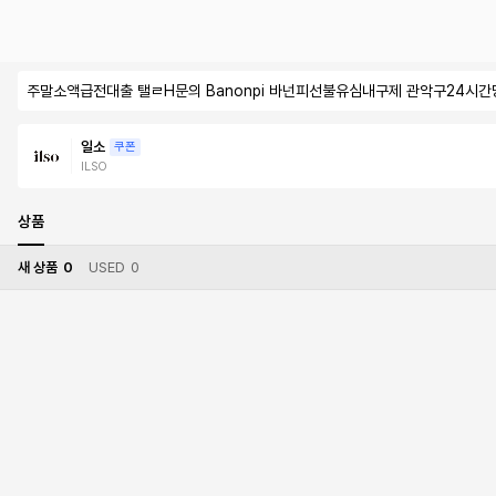
주말소액급전대출 탤ㄹH문의 Banonpi 바넌피선불유심내구제 관악구24
일소
쿠폰
ILSO
상품
새 상품
0
USED
0