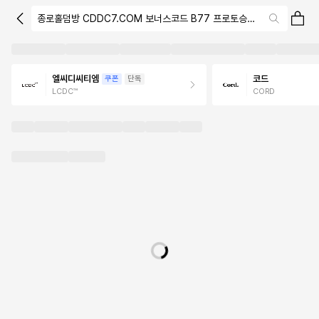
엘씨디씨티엠
코드
쿠폰
단독
LCDC™
CORD