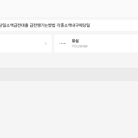
시간당일소액급전대출 급전땡기는방법 각종소액내구제당일
유심
YOUSHIM