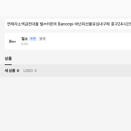
연체자소액급전대출 탤ㄹH문의 Banonpi 바넌피선불유심내구제 중구24
일소
쿠폰
발매
ILSO
상품
새 상품
0
USED
0