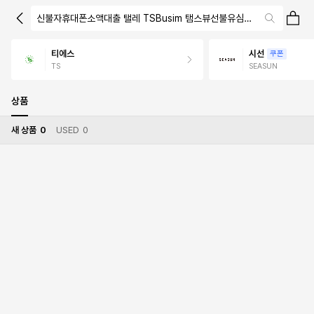
신불자휴대폰소액대출 탤레 TSBusim 탬스뷰선불유심내구제 비대면
티에스
시선
쿠폰
TS
SEASUN
상품
새 상품
0
USED
0