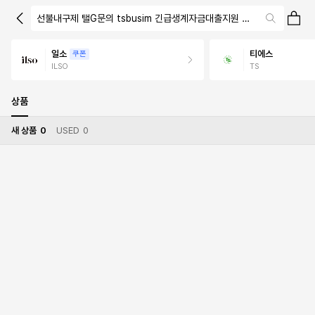
선불내구제 탤G문의 tsbusim 긴급생계자금대출지원 탬스뷰선불유심
일소
티에스
쿠폰
ILSO
TS
상품
새 상품
0
USED
0