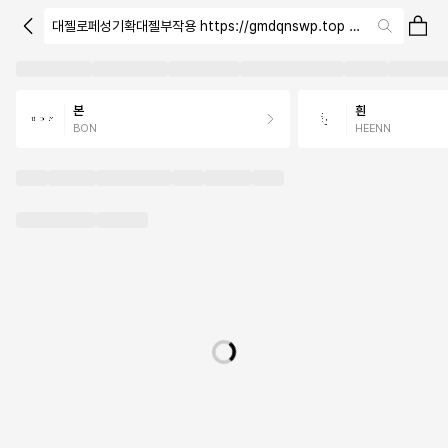
대젤로페성기확대젤부작용 https://gmdqnswp.top 남성 건강을 위한
본
흰
BON
HEENN