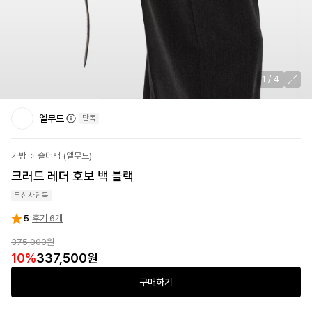
1
/
4
엘무드
단독
가방
숄더백
(
엘무드
)
크러드 레더 호보 백 블랙
무신사단독
5
후기 6개
375,000
원
10
%
337,500
원
구매하기