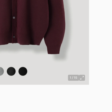
1
/
15