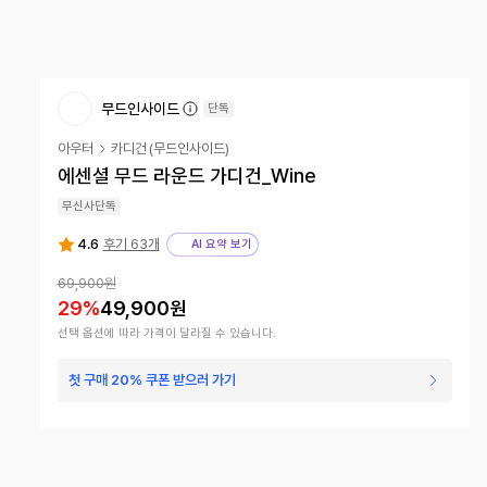
무드인사이드
단독
아우터
카디건
(
무드인사이드
)
에센셜 무드 라운드 가디건_Wine
무신사단독
4.6
후기 63개
AI 요약 보기
69,900원
29
%
49,900원
선택 옵션에 따라 가격이 달라질 수 있습니다.
첫 구매 20% 쿠폰 받으러 가기