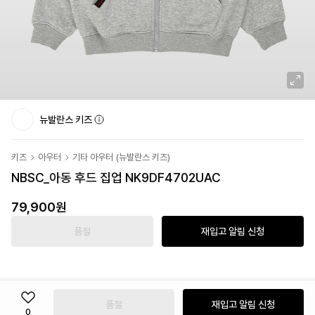
뉴발란스 키즈
키즈
아우터
기타 아우터
(
뉴발란스 키즈
)
NBSC_아동 후드 집업 NK9DF4702UAC
79,900
원
품절
재입고 알림 신청
품절
재입고 알림 신청
0