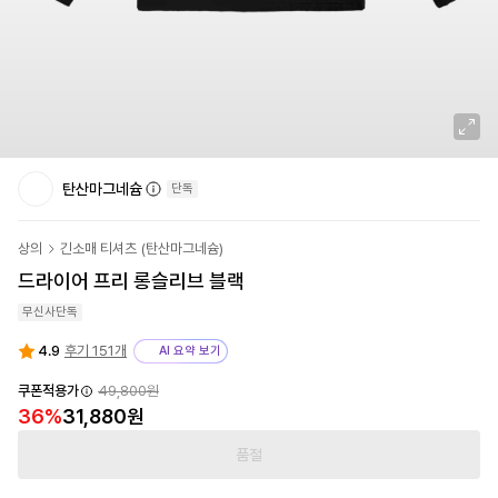
탄산마그네슘
단독
상의
긴소매 티셔츠
(
탄산마그네슘
)
드라이어 프리 롱슬리브 블랙
무신사단독
4.9
후기 151개
AI 요약 보기
쿠폰적용가
49,800원
36
%
31,880원
품절