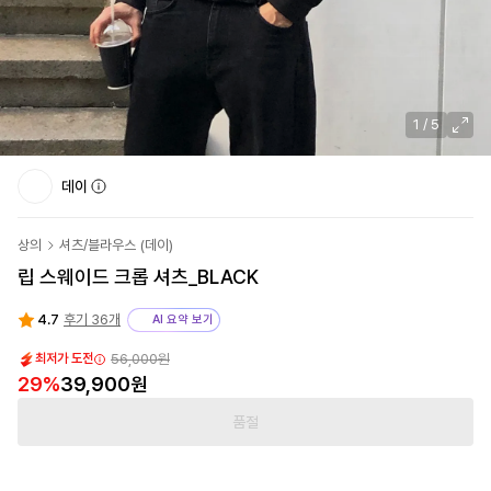
1
/
5
데이
상의
셔츠/블라우스
(
데이
)
립 스웨이드 크롭 셔츠_BLACK
4.7
후기 36개
AI 요약 보기
56,000원
최저가 도전
29
%
39,900원
품절