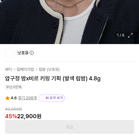
1
/
6
낫포유
뷰티
립메이크업
립밤
(
낫포유
)
압구정 밤x비르 키링 기획 (발색 립밤) 4.8g
무신사단독
4.6
후기 208개
AI 요약 보기
42,000원
45
%
22,900원
품절