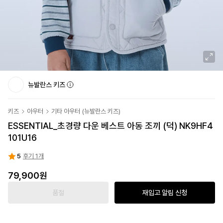
뉴발란스 키즈
키즈
아우터
기타 아우터
(
뉴발란스 키즈
)
ESSENTIAL_초경량 다운 베스트 아동 조끼 (덕) NK9HF4
101U16
5
후기 1개
79,900원
품절
재입고 알림 신청