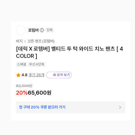
로템버
단독
바지
코튼 팬츠
(
로템버
)
[데릭 X 로템버] 벨티드 투 턱 와이드 치노 팬츠 [ 4
COLOR ]
스페셜
무신사단독
4.8
후기 36개
AI 요약 보기
82,000원
20
%
65,600원
첫 구매 20% 쿠폰 받으러 가기