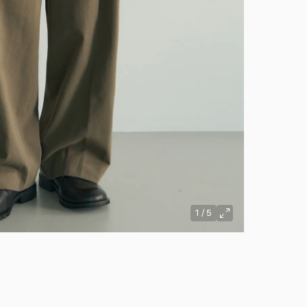
1
/
5